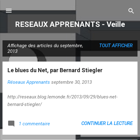
Accéder au contenu principal
RESEAUX APPRENANTS - Veille
Affichage des articles du septembre,
TOUT AFFICHER
A
2013
r
t
Le blues du Net, par Bernard Stiegler
i
c
Réseaux Apprenants
septembre 30, 2013
l
http://reseaux.blog.lemonde.fr/2013/09/29/blues-net-
e
bernard-stiegler/
s
CONTINUER LA LECTURE
1 commentaire