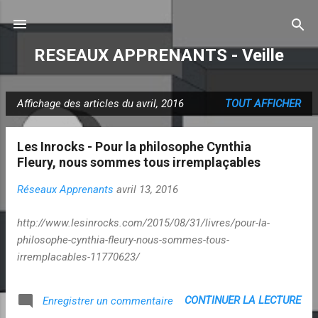
Accéder au contenu principal
RESEAUX APPRENANTS - Veille
Affichage des articles du avril, 2016
TOUT AFFICHER
A
r
Les Inrocks - Pour la philosophe Cynthia
t
Fleury, nous sommes tous irremplaçables
i
c
Réseaux Apprenants
avril 13, 2016
l
e
http://www.lesinrocks.com/2015/08/31/livres/pour-la-
philosophe-cynthia-fleury-nous-sommes-tous-
s
irremplacables-11770623/
CONTINUER LA LECTURE
Enregistrer un commentaire