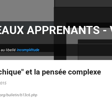
Accéder au contenu principal
AUX APPRENANTS - V
 au libellé
incomplétude
chique" et la pensée complexe
2015
y.org/bulletin/b13c6.php