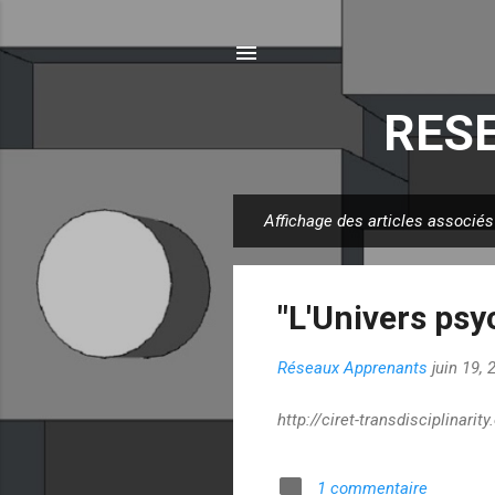
RESE
Affichage des articles associés
A
r
t
"L'Univers psy
i
c
Réseaux Apprenants
juin 19, 
l
e
http://ciret-transdisciplinarit
s
1 commentaire