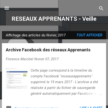
Accéder au contenu principal
RESEAUX APPRENANTS - Veille
Affichage des articles du février, 2017
TOUT AFFICHER
A
r
Archive Facebook des réseaux Apprenants
t
i
Florence Meichel
février 07, 2017
c
l
Cette page correspond à la timeline du
e
compte Facebook "reseauxapprenants"
s
supprimé le 19 mars 2017 - L'archive a été
réalisée à partir du fichier de sauvegarde
généré automatiquement par Facebook le 7
février 2017