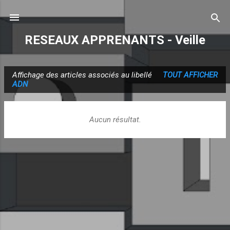
Accéder au contenu principal
RESEAUX APPRENANTS - Veille
Affichage des articles associés au libellé
TOUT AFFICHER
A
ADN
r
t
Aucun résultat.
i
c
l
e
s